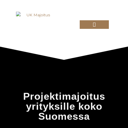
Siirry
sisältöön
Projektimajoitus yrityksille
Majoitus Kauhajoella
Projektimajoitus
yrityksille koko
Suomessa