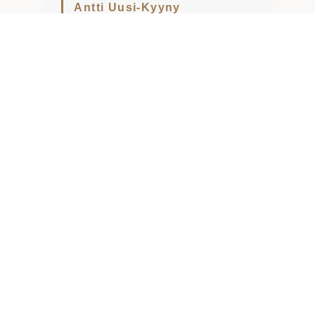
Antti Uusi-Kyyny
Yrittäjä
Sähköposti
antti(@)ukmajoitus.fi
Soita minulle
+358 500 368 066